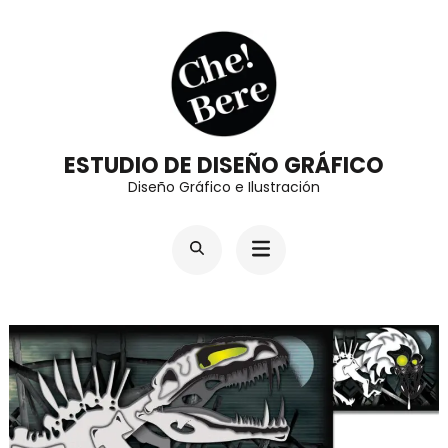
Saltar
al
contenido
(presiona
la
ESTUDIO DE DISEÑO GRÁFICO
tecla
Diseño Gráfico e Ilustración
Intro)