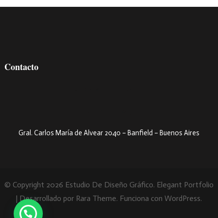
Contacto
estudio@chebere.com.ar
+54 9 11 5595-8032
Gral. Carlos María de Alvear 2040 – Banfield – Buenos Aires
© Copyright 2026
Estudio De Diseño Gráfico
. Elegant Portfolio
| Desarrollado por
Rara Theme
. Funciona con
WordPress
.