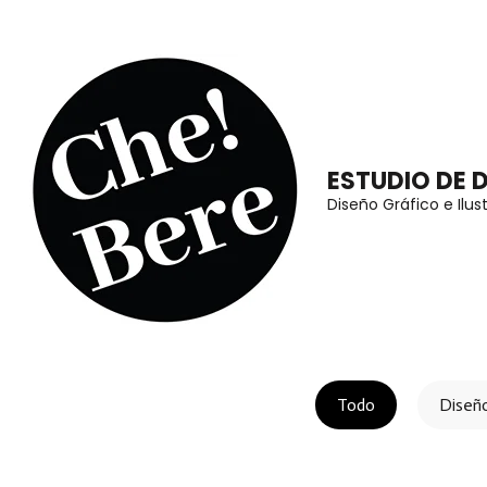
Saltar
al
contenido
(presiona
la
ESTUDIO DE 
tecla
Diseño Gráfico e Ilus
Intro)
Todo
Diseñ