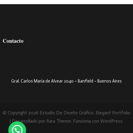
Contacto
estudio@chebere.com.ar
+54 9 11 5595-8032
Gral. Carlos María de Alvear 2040 – Banfield – Buenos Aires
© Copyright 2026
Estudio De Diseño Gráfico
. Elegant Portfolio
| Desarrollado por
Rara Theme
. Funciona con
WordPress
.