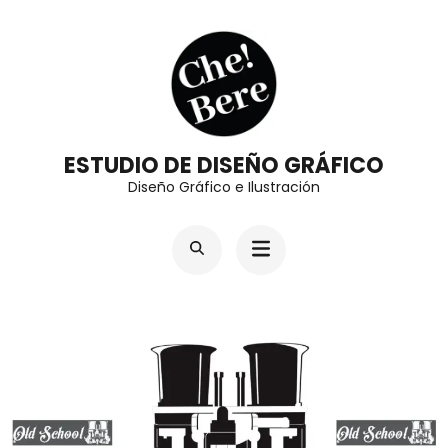
Saltar
al
contenido
(presiona
la
ESTUDIO DE DISEÑO GRÁFICO
tecla
Diseño Gráfico e Ilustración
Intro)