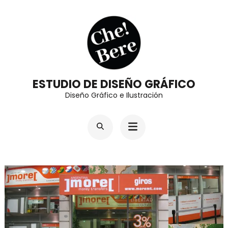
Saltar
al
contenido
(presiona
la
ESTUDIO DE DISEÑO GRÁFICO
tecla
Diseño Gráfico e Ilustración
Intro)