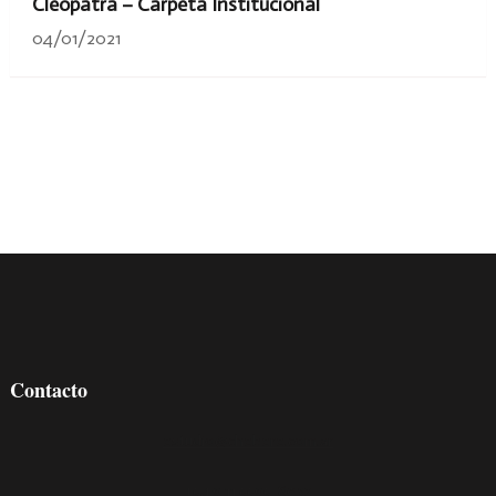
Cleopatra – Carpeta Institucional
04/01/2021
Contacto
estudio@chebere.com.ar
+54 9 11 5595-8032