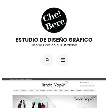
Saltar
al
contenido
(presiona
la
ESTUDIO DE DISEÑO GRÁFICO
tecla
Diseño Gráfico e Ilustración
Intro)