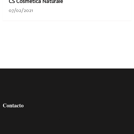
CS Cosmetica Naturale
07/02/2021
Contacto
estudio@chebere.com.ar
+54 9 11 5595-8032