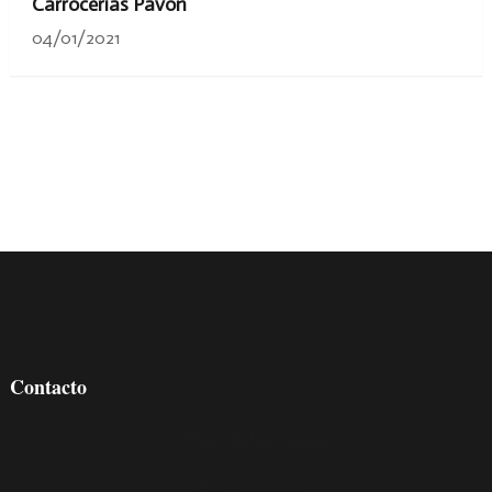
Carrocerías Pavón
04/01/2021
Contacto
estudio@chebere.com.ar
+54 9 11 5595-8032