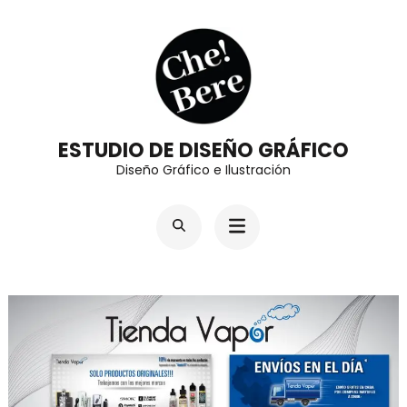
Saltar
al
contenido
(presiona
la
ESTUDIO DE DISEÑO GRÁFICO
tecla
Diseño Gráfico e Ilustración
Intro)